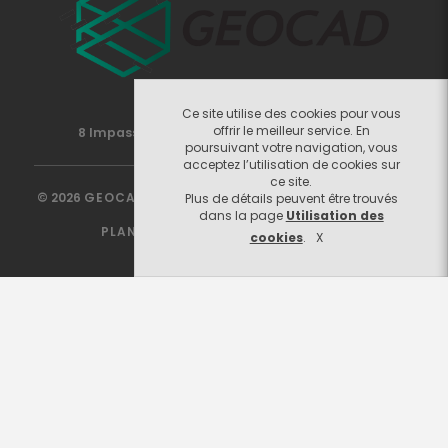
06 62 14 97 33
Ce site utilise des cookies pour vous
offrir le meilleur service. En
8 Impasse du 24 Août 1944 - 69960 CORBAS
poursuivant votre navigation, vous
acceptez l’utilisation de cookies sur
ce site.
© 2026
GEOCAD
-
CRÉATION DE SITE INTERNET
SERCO
Plus de détails peuvent être trouvés
POINT WEB
dans la page
Utilisation des
PLAN DU SITE
-
MENTIONS LÉGALES
cookies
.